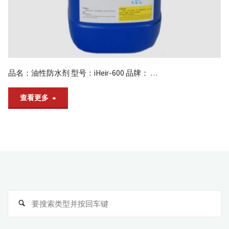
霉
剂
_
抗
品名：油性防水剂 型号：iHeir-600 品牌： …
菌
"油
查看更多
剂
_
性
全
防
球
水
供
剂"
应
搜
商
搜
索
索
厂