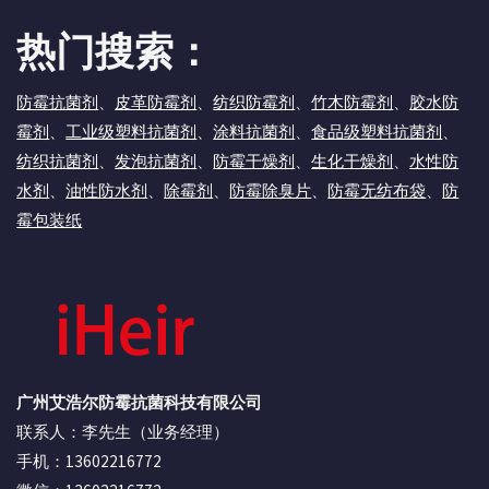
热门搜索：
防霉抗菌剂
、
皮革防霉剂
、
纺织防霉剂
、
竹木防霉剂
、
胶水防
霉剂
、
工业级塑料抗菌剂
、
涂料抗菌剂
、
食品级塑料抗菌剂
、
纺织抗菌剂
、
发泡抗菌剂
、
防霉干燥剂
、
生化干燥剂
、
水性防
水剂
、
油性防水剂
、
除霉剂
、
防霉除臭片
、
防霉无纺布袋
、
防
霉包装纸
广州艾浩尔防霉抗菌科技有限公司
联系人：李先生（业务经理）
手机：13602216772