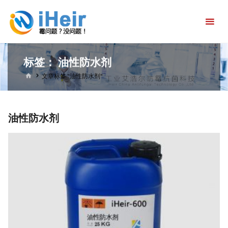
跳
艾
转
浩
到
尔
内
防
标签：
油性防水剂
容。
霉
首
文章标签 "油性防水剂"
页
抗
菌
油性防水剂
科
技
官
方
首
页-
防