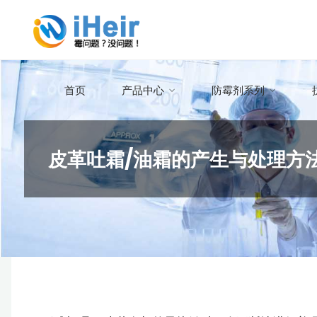
跳
艾
转
浩
到
尔
内
防
首页
产品中心
防霉剂系列
容。
霉
抗
皮革吐霜/油霜的产生与处理方
菌
科
技
官
方
首