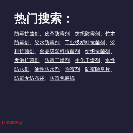
热门搜索：
防霉抗菌剂
、
皮革防霉剂
、
纺织防霉剂
、
竹木
防霉剂
、
胶水防霉剂
、
工业级塑料抗菌剂
、
涂
料抗菌剂
、
食品级塑料抗菌剂
、
纺织抗菌剂
、
发泡抗菌剂
、
防霉干燥剂
、
生化干燥剂
、
水性
防水剂
、
油性防水剂
、
除霉剂
、
防霉除臭片
、
防霉无纺布袋
、
防霉包装纸
15004845号