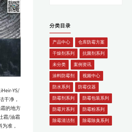
索：
索
分类目录
产品中心
仓库防霉方案
干燥剂系列
抗菌剂系列
未分类
案例资讯
涂料防霉剂
视频中心
防水系列
防霉仪器
ir-YS/
防霉剂系列
防霉包装系列
洁干净，
油霜的地方
防霉片系列
防霉粉系列
吐霜/油霜
除霉清洁剂
除霉除臭系列
料为准，