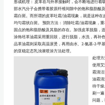
页-
形成机理： 皮革在与外界接触时，会不断地进行着
防
部水汽分子会携带着胶原纤维间隙中的饱和脂肪酸
霜白斑。而所谓的皮革吐霜/油霜现象，就是这种在
霉
均匀霜状白斑。 预防方法： 消除吐霜/油霜现象，
剂
固点的饱和脂肪酸及其脂的存在。加强皮革脱脂，
_
涂饰坯革油霜采用重回鼓，进行脱脂，水洗，再补
抗
品革油霜则采取高温滚烫，再用由水、2-氨基-2-甲基
菌
的亚稳定态乳浊液喷涂方法处理。
处理方
剂
使用艾浩
_
霜清洁剂
全
油霜清
球
待干燥
供
刷一遍
问题，
应