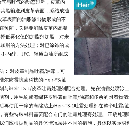
吸气与呼气的动态过程，皮革内
及其脂输送到皮革表面，凝结成油
皮革表面的油脂渗出物形成的不
重在预防，关键要消除皮革内高凝
选择低雾化值的加脂剂加脂，对未
色加脂的方法处理；对已涂饰的成
-1-丙醇、JFC、轻质白油所组成
法： 对皮革制品吐霜/油霜，可
尔防霉抗菌科技的iHeir-YS/油
与iHeir-TS-1/皮革吐霜处理剂配合处理。先在油霜处喷涂上iHe
洁剂，用毛刷或海绵将皮料表面吐霜/油霜和多余的附着物清
后再使用干净的海绵沾上iHeir-TS-1吐霜处理剂在整个吐霜/
，有些特殊材料需要配合专门的吐霜处理膏处理。 正确处理
我们应根据制品的具体情况采用不同的措施，具体以实际材