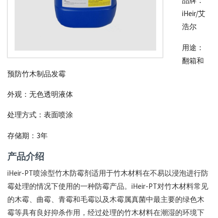
品牌：
iHeir/艾
霉
浩尔
剂
_
用途：
翻箱和
抗
预防竹木制品发霉
菌
外观：无色透明液体
剂
_
处理方式：表面喷涂
全
存储期：3年
球
产品介绍
供
iHeir-PT喷涂型竹木防霉剂适用于竹木材料在不易以浸泡进行防
应
霉处理的情况下使用的一种防霉产品。iHeir-PT对竹木材料常见
商
的木霉、曲霉、青霉和毛霉以及木霉属真菌中最主要的绿色木
厂
霉等具有良好抑杀作用，经过处理的竹木材料在潮湿的环境下