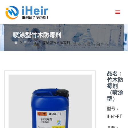
跳
艾
转
浩
到
尔
内
防
喷涂型竹木防霉剂
容。
霉
首
产品中心
喷涂型竹木防霉剂
页
抗
菌
科
品名：
竹木防
技
霉剂
官
（喷涂
型）
方
首
型号：
iHeir-PT
页-
防