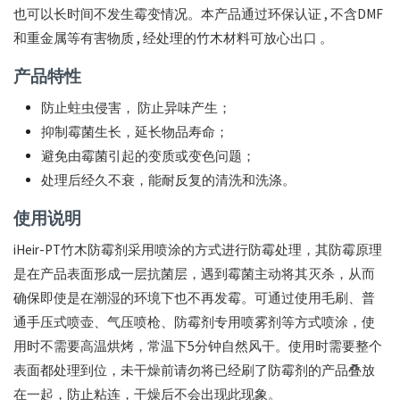
家
也可以长时间不发生霉变情况。本产品通过环保认证 , 不含DMF
和重金属等有害物质 , 经处理的竹木材料可放心出口 。
产品特性
防止蛀虫侵害， 防止异味产生；
抑制霉菌生长，延长物品寿命；
避免由霉菌引起的变质或变色问题；
处理后经久不衰，能耐反复的清洗和洗涤。
使用说明
iHeir-PT竹木防霉剂采用喷涂的方式进行防霉处理，其防霉原理
是在产品表面形成一层抗菌层，遇到霉菌主动将其灭杀，从而
确保即使是在潮湿的环境下也不再发霉。可通过使用毛刷、普
通手压式喷壶、气压喷枪、防霉剂专用喷雾剂等方式喷涂，使
用时不需要高温烘烤，常温下5分钟自然风干。使用时需要整个
表面都处理到位，未干燥前请勿将已经刷了防霉剂的产品叠放
在一起，防止粘连，干燥后不会出现此现象。