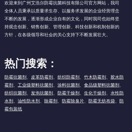
欢迎来到广州艾浩尔防霉抗菌科技有限公司官方网站，我司
全体人员秉承以质量求生存、以服务求发展的企业经营理念
不断的发展，逐渐形成企业自有的文化，同时我司也始终坚
持观念创新、销售创新、管理创新、科技创新和机制创新的
方针，在各级领导和社会的关心支持下不断发展壮大。
热门搜索：
防霉抗菌剂
、
皮革防霉剂
、
纺织防霉剂
、
竹木防霉剂
、
胶水防
霉剂
、
工业级塑料抗菌剂
、
涂料抗菌剂
、
食品级塑料抗菌剂
、
纺织抗菌剂
、
发泡抗菌剂
、
防霉干燥剂
、
生化干燥剂
、
水性防
水剂
、
油性防水剂
、
除霉剂
、
防霉除臭片
、
防霉无纺布袋
、
防
霉包装纸