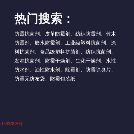
热门搜索：
防霉抗菌剂
、
皮革防霉剂
、
纺织防霉剂
、
竹木
防霉剂
、
胶水防霉剂
、
工业级塑料抗菌剂
、
涂
料抗菌剂
、
食品级塑料抗菌剂
、
纺织抗菌剂
、
发泡抗菌剂
、
防霉干燥剂
、
生化干燥剂
、
水性
防水剂
、
油性防水剂
、
除霉剂
、
防霉除臭片
、
防霉无纺布袋
、
防霉包装纸
15004845号