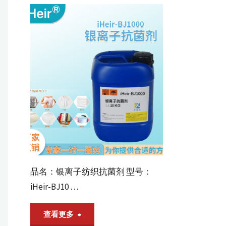
页-
防
霉
剂
_
抗
菌
剂
_
全
品名：银离子纺织抗菌剂 型号：
球
iHeir-BJ10 …
供
"银
查看更多
应