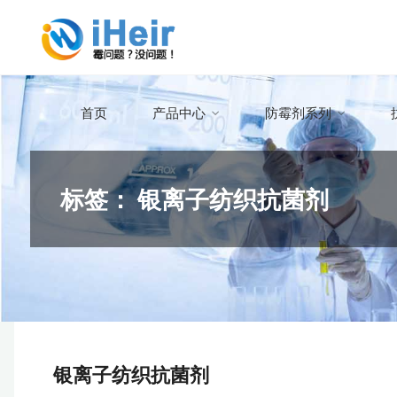
跳
艾
转
浩
到
尔
内
防
首页
产品中心
防霉剂系列
容。
霉
抗
标签：
银离子纺织抗菌剂
菌
科
技
官
方
首
银离子纺织抗菌剂