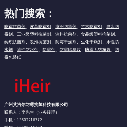
热门搜索：
防霉抗菌剂
、
皮革防霉剂
、
纺织防霉剂
、
竹木防霉剂
、
胶水防
霉剂
、
工业级塑料抗菌剂
、
涂料抗菌剂
、
食品级塑料抗菌剂
、
纺织抗菌剂
、
发泡抗菌剂
、
防霉干燥剂
、
生化干燥剂
、
水性防
水剂
、
油性防水剂
、
除霉剂
、
防霉除臭片
、
防霉无纺布袋
、
防
霉包装纸
广州艾浩尔防霉抗菌科技有限公司
联系人：李先生（业务经理）
手机：13602216772