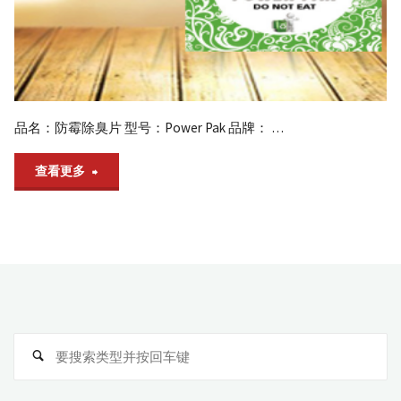
霉
剂
_
抗
品名：防霉除臭片 型号：Power Pak 品牌： …
菌
"防
查看更多
剂
_
霉
全
除
球
臭
供
片"
应
搜
商
搜
索
索
厂