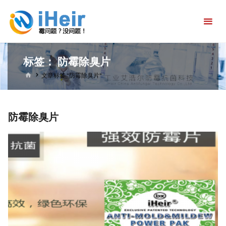
跳
艾
转
浩
到
尔
内
防
标签：
防霉除臭片
容。
霉
首
文章标签 "防霉除臭片"
页
抗
菌
防霉除臭片
科
技
官
方
首
页-
防