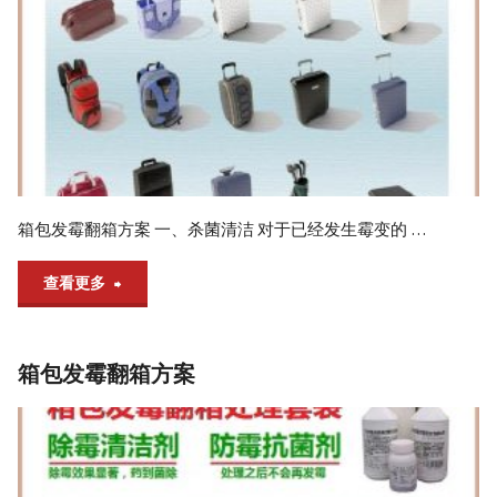
方
案"
箱包发霉翻箱方案 一、杀菌清洁 对于已经发生霉变的 …
"箱
查看更多
包
箱包发霉翻箱方案
发
霉
翻