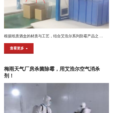
霉
剂
_
抗
根据纸质酒盒的材质与工艺，结合艾浩尔系列防霉产品之 …
菌
"酒
查看更多
剂
_
盒
全
梅雨天气厂房杀菌除霉，用艾浩尔空气消杀
（纸）
球
剂！
完
供
全
应
商
防
厂
霉