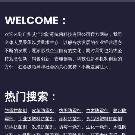
WELCOME：
欢迎来到广州艾浩尔防霉抗菌科技有限公司官方网站，我司
全体人员秉承以质量求生存、以服务求发展的企业经营理念
不断的发展，逐渐形成企业自有的文化，同时我司也始终坚
持观念创新、销售创新、管理创新、科技创新和机制创新的
方针，在各级领导和社会的关心支持下不断发展壮大。
热门搜索：
防霉抗菌剂
、
皮革防霉剂
、
纺织防霉剂
、
竹木防霉剂
、
胶水防
霉剂
、
工业级塑料抗菌剂
、
涂料抗菌剂
、
食品级塑料抗菌剂
、
纺织抗菌剂
、
发泡抗菌剂
、
防霉干燥剂
、
生化干燥剂
、
水性防
水剂
、
油性防水剂
、
除霉剂
、
防霉除臭片
、
防霉无纺布袋
、
防