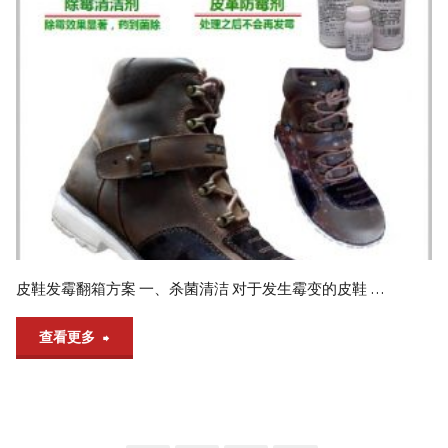
翻
箱
方
案"
皮鞋发霉翻箱方案 一、杀菌清洁 对于发生霉变的皮鞋 …
"皮
查看更多
鞋
发