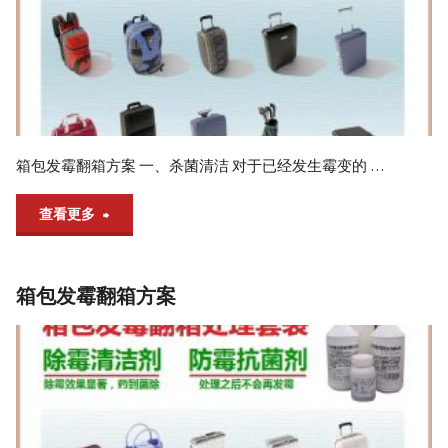
箱包发霉翻箱方案 一、杀菌清洁 对于已经发生霉变的 …
"箱
查看更多
包
箱包发霉翻箱方案
发
霉
翻
箱