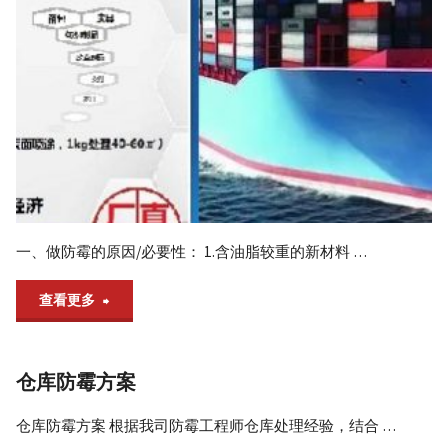
房
杀
菌
除
霉，
用
一、做防霉的原因/必要性： 1.含油脂较重的新材料 …
艾
"外
查看更多
浩
贸
尔
仓库防霉方案
箱
空
仓库防霉方案 根据我司防霉工程师仓库处理经验，结合 …
包
气