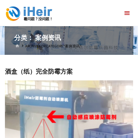
跳
艾
转
浩
到
尔
内
防
分类：
案例资讯
容。
霉
首
ARCHIVE FOR CATEGORY "案例资讯"
页
抗
菌
酒盒（纸）完全防霉方案
科
技
官
方
首
页-
防