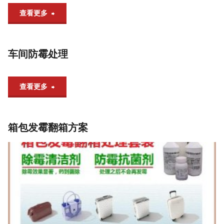
的
"仓
查看更多
消
防
库
杀
霉
车间防霉处理
防
剂！"
问
霉
"车
查看更多
题"
方
间
案"
箱包发霉翻箱方案
防
霉
处
理"