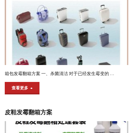
箱
方
案"
箱包发霉翻箱方案 一、杀菌清洁 对于已经发生霉变的 …
"箱
查看更多
包
皮鞋发霉翻箱方案
发
霉