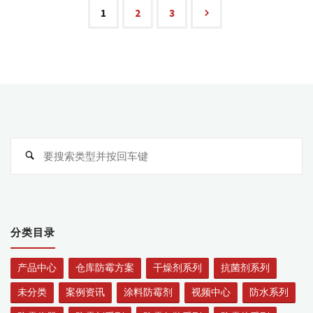
霉
1
2
3
文
翻
箱
章
方
导
案"
搜
航
搜
索
索
分类目录
产品中心
仓库防霉方案
干燥剂系列
抗菌剂系列
未分类
案例资讯
涂料防霉剂
视频中心
防水系列