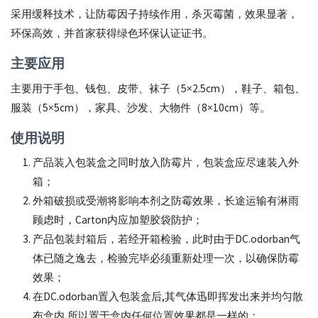
家
采用缓释技术，让防霉因子持续作用，杀灭霉菌，效果显著，
环保高效，并首家获得绿色环保认证证书。
主要应用
主要用于手包、钱包、皮带、袜子（5×2.5cm），鞋子、箱包、
服装（5×5cm），家具、沙发、大物件（8×10cm）等。
使用说明
产品装入包装盒之同时放入防霉片，包装盒应尽速装入外
箱；
外箱破损或受潮将影响本剂之防霉效果，长途运输有淋雨
顾虑时，Carton内应加塑胶袋防护；
产品包装封箱后，若经开箱检验，此时由于DC.odorban气
体已随之逸去，检验完毕必须重新处理一次，以确保防霉
效果；
在DC.odorban置入包装盒后,其气体迅即挥发出来并均匀散
布盒内,所以置于盒内任何位置效果都是一样的；