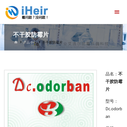
跳
艾
转
浩
到
尔
内
防
不干胶防霉片
容。
霉
首
产品中心
不干胶防霉片
页
抗
菌
科
品名：
不
技
干胶防霉
官
片
方
型号：
首
Dc.odorb
an
页-
防