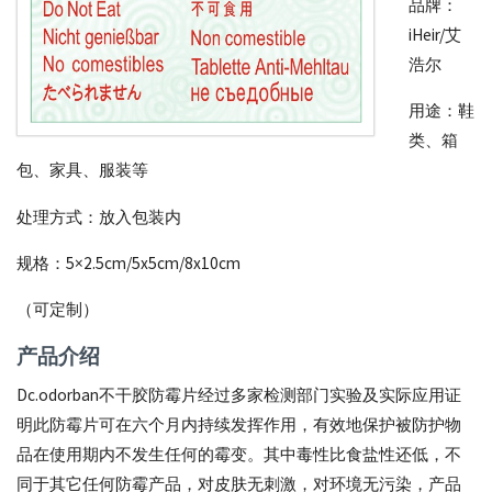
品牌：
霉
iHeir/艾
浩尔
剂
_
用途：鞋
类、箱
抗
包、家具、服装等
菌
剂
处理方式：放入包装内
_
规格：5×2.5cm/5x5cm/8x10cm
全
（可定制）
球
产品介绍
供
应
Dc.odorban不干胶防霉片经过多家检测部门实验及实际应用证
明此防霉片可在六个月内持续发挥作用，有效地保护被防护物
商
品在使用期内不发生任何的霉变。其中毒性比食盐性还低，不
厂
同于其它任何防霉产品，对皮肤无刺激，对环境无污染，产品