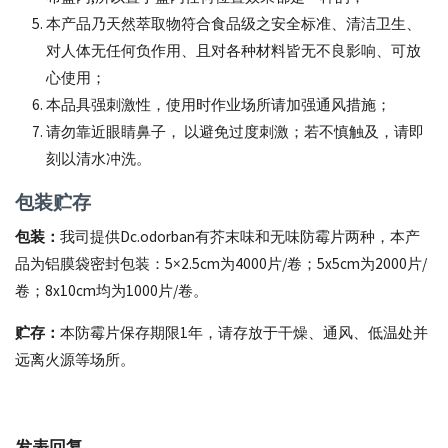
本产品乃天然萃取物符合食品级之安全标准、清洁卫生、
对人体无任何负作用、且对各种材料皆无不良影响、可放
心使用；
本品具强刺激性，使用时作业场所请加强通风措施；
请勿靠近眼睛鼻子， 以避免过度刺激；若不慎触及，请即
刻以清水冲洗。
包装贮存
包装：
我司提供Dc.odorban有芥末味和无味防霉片两种，本产
品为铝膜袋密封包装：5×2.5cm为4000片/卷；5x5cm为2000片/
卷；8x10cm均为1000片/卷。
贮存：
本防霉片保存期限1年，请存放于干燥、通风、低温处并
远离火源等场所。
发表回复