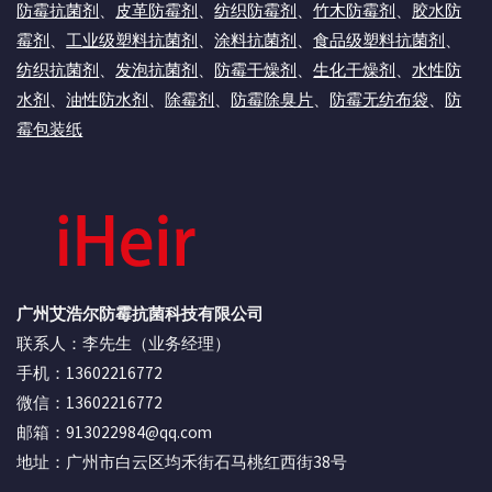
防霉抗菌剂
、
皮革防霉剂
、
纺织防霉剂
、
竹木防霉剂
、
胶水防
霉剂
、
工业级塑料抗菌剂
、
涂料抗菌剂
、
食品级塑料抗菌剂
、
纺织抗菌剂
、
发泡抗菌剂
、
防霉干燥剂
、
生化干燥剂
、
水性防
水剂
、
油性防水剂
、
除霉剂
、
防霉除臭片
、
防霉无纺布袋
、
防
霉包装纸
广州艾浩尔防霉抗菌科技有限公司
联系人：李先生（业务经理）
手机：13602216772
微信：13602216772
邮箱：913022984@qq.com
地址：广州市白云区均禾街石马桃红西街38号