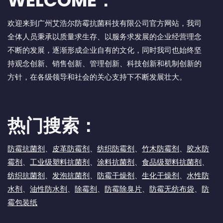
WELCOME：
欢迎来到广州艾浩尔防霉抗菌科技有限公司官方网站，我司
全体人员秉承以质量求生存、以服务求发展的企业经营理念
不断的发展，逐渐形成企业自有的文化，同时我司也始终坚
持观念创新、销售创新、管理创新、科技创新和机制创新的
方针，在各级领导和社会的关心支持下不断发展壮大。
热门搜索：
防霉抗菌剂
、
皮革防霉剂
、
纺织防霉剂
、
竹木防霉剂
、
胶水防
霉剂
、
工业级塑料抗菌剂
、
涂料抗菌剂
、
食品级塑料抗菌剂
、
纺织抗菌剂
、
发泡抗菌剂
、
防霉干燥剂
、
生化干燥剂
、
水性防
水剂
、
油性防水剂
、
除霉剂
、
防霉除臭片
、
防霉无纺布袋
、
防
霉包装纸