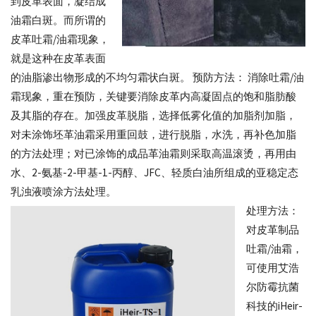
到皮革表面，凝结成
油霜白斑。而所谓的
霉
皮革吐霜/油霜现象，
剂
就是这种在皮革表面
_
的油脂渗出物形成的不均匀霜状白斑。 预防方法： 消除吐霜/油
抗
霜现象，重在预防，关键要消除皮革内高凝固点的饱和脂肪酸
菌
及其脂的存在。加强皮革脱脂，选择低雾化值的加脂剂加脂，
对未涂饰坯革油霜采用重回鼓，进行脱脂，水洗，再补色加脂
剂
的方法处理；对已涂饰的成品革油霜则采取高温滚烫，再用由
_
水、2-氨基-2-甲基-1-丙醇、JFC、轻质白油所组成的亚稳定态
全
乳浊液喷涂方法处理。
球
处理方法：
对皮革制品
供
吐霜/油霜，
应
可使用艾浩
商
尔防霉抗菌
厂
科技的iHeir-