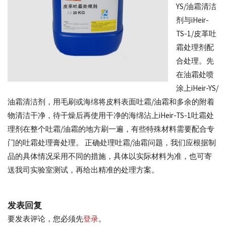
家
YS/油霜清洁
剂与iHeir-
TS-1/皮革吐
霜处理剂配
合处理。先
在油霜处喷
涂上iHeir-YS/
油霜清洁剂，用毛刷或海绵将皮料表面吐霜/油霜和多余的附着
物清洁干净，待干燥后再使用干净的海绵沾上iHeir-TS-1吐霜处
理剂在整个吐霜/油霜的地方刷一遍，有些特殊材料需要配合专
门的吐霜处理膏处理。 正确处理吐霜/油霜问题，我们应根据制
品的具体情况采用不同的措施，具体以实际材料为准，也可寄
送我司实验室测试，再给出精准的处理方案。
发表回复
要发表评论，您必须先
登录
。