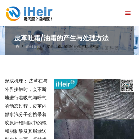
跳
艾
转
浩
到
尔
内
防
皮革吐霜/油霜的产生与处理方法
容。
霉
首
案例资讯
皮革吐霜/油霜的产生与处理方法
页
抗
菌
科
形成机理： 皮革在与
技
外界接触时，会不断
官
地进行着吸气与呼气
的动态过程，皮革内
方
部水汽分子会携带着
首
胶原纤维间隙中的饱
页-
和脂肪酸及其脂输送
防