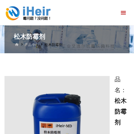
跳
艾
转
浩
到
尔
内
防
松木防霉剂
容。
霉
首
产品中心
松木防霉剂
页
抗
菌
科
品
技
名：
官
松木
方
防霉
首
剂
页-
防