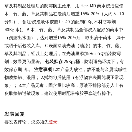
草及其制品处理后的防霉防虫效果，用iHeir-MD 药水浸渍应使
木、竹、藤、草及其制品在浸渍后增重 15%-20%（大约 5—10
分钟）。备注:浸泡液体按照1：40 的配制(1Kg 木材防霉剂 :
40Kg 水)。 B.木、竹、藤、草及其制品全部浸入配好的药水中
（勿露出水面），达到增重15%-20%后，取出滴干药水，风干
或晒干后包装入库。 C.表面涂喷光油（油漆）的木、竹、藤、
草及其制品，经以上处理后，在光油里添加iHeir-YQ油漆防霉
剂，效果更为显著。
包装贮存
25Kg/桶，防潮避光环境下，有
效保存期1年。
注意事项
1.本产品为酸性，故不能与金属或碱性
物质接触、混用； 2.摇均匀后使用（有浮物在表面纯属正常现
象）； 3.本产品无毒，固含量比较高，原液不排除部分人士有
皮肤接触过敏现象，建议使用时配带橡胶手套进行操作。
发表回复
要发表评论，您必须先
登录
。