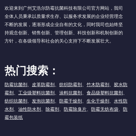
欢迎来到广州艾浩尔防霉抗菌科技有限公司官方网站，我司
全体人员秉承以质量求生存、以服务求发展的企业经营理念
不断的发展，逐渐形成企业自有的文化，同时我司也始终坚
持观念创新、销售创新、管理创新、科技创新和机制创新的
方针，在各级领导和社会的关心支持下不断发展壮大。
热门搜索：
防霉抗菌剂
、
皮革防霉剂
、
纺织防霉剂
、
竹木防霉剂
、
胶水防
霉剂
、
工业级塑料抗菌剂
、
涂料抗菌剂
、
食品级塑料抗菌剂
、
纺织抗菌剂
、
发泡抗菌剂
、
防霉干燥剂
、
生化干燥剂
、
水性防
水剂
、
油性防水剂
、
除霉剂
、
防霉除臭片
、
防霉无纺布袋
、
防
霉包装纸