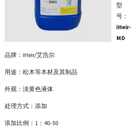
型
霉
号：
剂
iHeir-
_
MD
抗
菌
品牌：iHeir/艾浩尔
剂
_
用途：松木等木材及其制品
全
外观：淡黄色液体
球
供
处理方式：添加
应
商
添加比例：1：40-50
厂