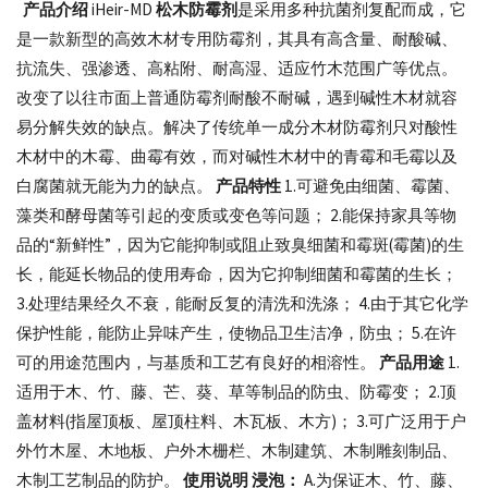
产品介绍
iHeir-MD
松木防霉剂
是采用多种抗菌剂复配而成，它
家
是一款新型的高效木材专用防霉剂，其具有高含量、耐酸碱、
抗流失、强渗透、高粘附、耐高湿、适应竹木范围广等优点。
改变了以往市面上普通防霉剂耐酸不耐碱，遇到碱性木材就容
易分解失效的缺点。解决了传统单一成分木材防霉剂只对酸性
木材中的木霉、曲霉有效，而对碱性木材中的青霉和毛霉以及
白腐菌就无能为力的缺点。
产品特性
1.可避免由细菌、霉菌、
藻类和酵母菌等引起的变质或变色等问题； 2.能保持家具等物
品的“新鲜性”，因为它能抑制或阻止致臭细菌和霉斑(霉菌)的生
长，能延长物品的使用寿命，因为它抑制细菌和霉菌的生长；
3.处理结果经久不衰，能耐反复的清洗和洗涤； 4.由于其它化学
保护性能，能防止异味产生，使物品卫生洁净，防虫； 5.在许
可的用途范围内，与基质和工艺有良好的相溶性。
产品用途
1.
适用于木、竹、藤、芒、葵、草等制品的防虫、防霉变； 2.顶
盖材料(指屋顶板、屋顶柱料、木瓦板、木方)； 3.可广泛用于户
外竹木屋、木地板、户外木栅栏、木制建筑、木制雕刻制品、
木制工艺制品的防护。
使用说明
浸泡：
A.为保证木、竹、藤、